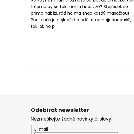
k čemu by se tak mohla hodit, že? Stejčíček se
přímo nabízí, rád ho má snad každý masožrout.
Podle nás je nejlepší ho udělat co nejjednodušší,
tak jak ho p...
Z
á
Odebírat newsletter
p
Nezmeškejte žádné novinky či slevy!
a
E-mail