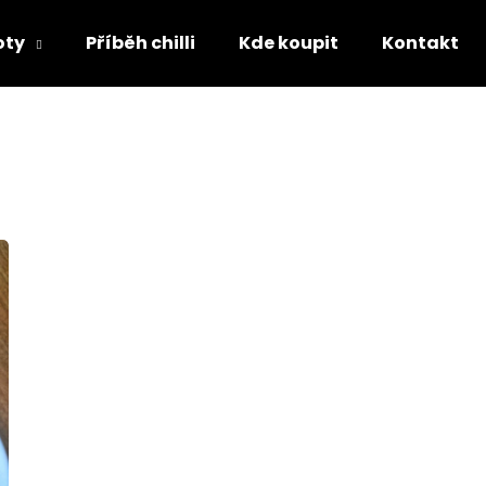
oty
Příběh chilli
Kde koupit
Kontakt
o potřebujete najít?
HLEDAT
Doporučujeme