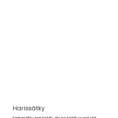
Harissátky
Karbanátky zná každý, ale ne každý je má rád.