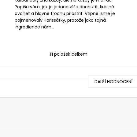
Popíšu vám, jak je jednodušše dochutit, krásně
ovoňet a hlavně trochu přiostřit. Vtipně jsme je
pojmenovaly Harissátky, protože jako tajná
ingredience nám...
11
položek celkem
O
v
l
á
DALŠÍ HODNOCENÍ
d
a
c
í
p
r
v
k