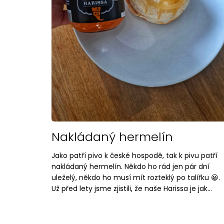
n
ŠKVARKY S CHILLI
k
165 Kč
ů
Nakládaný hermelín
Jako patří pivo k české hospodě, tak k pivu patří
nakládaný hermelín. Někdo ho rád jen pár dní
uleželý, někdo ho musí mít rozteklý po talířku 😀.
Už před lety jsme zjistili, že naše Harissa je jak...