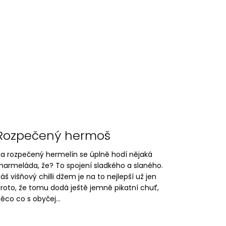
Rozpečený hermoš
a rozpečený hermelín se úplně hodí nějaká
armeláda, že? To spojení sladkého a slaného.
áš višňový chilli džem je na to nejlepší už jen
roto, že tomu dodá ještě jemně pikatní chuť,
ěco co s obyčej...