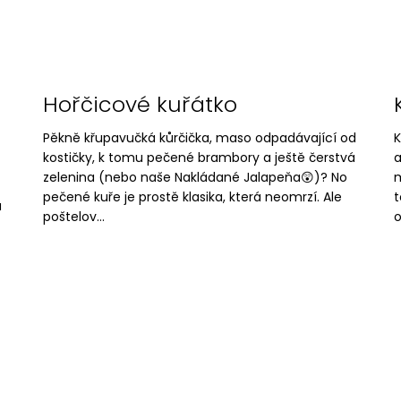
Hořčicové kuřátko
Pěkně křupavučká kůrčička, maso odpadávající od
K
kostičky, k tomu pečené brambory a ještě čerstvá
a
zelenina (nebo naše Nakládané Jalapeňa😲)? No
m
pečené kuře je prostě klasika, která neomrzí. Ale
t
u
poštelov...
o