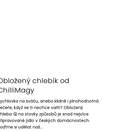
ILLI PRODUKTŮ 8 KS
Obložený chlebík od
ChilliMagy
ychlovka na sváču, anebo klidně i plnohodnotná
ečeře, když se ti nechce vařit? Obložený
hleba 🤤 na stovky způsobů je snad nejvíce
řipravované jídlo v českých domácnostech.
oďme si udělat naš...