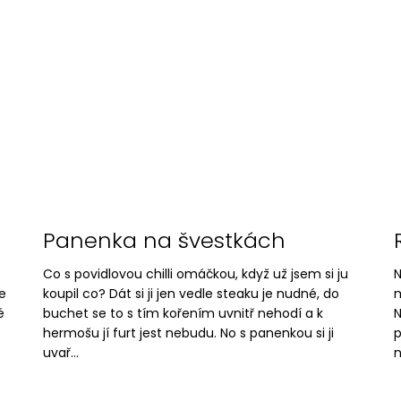
Panenka na švestkách
Co s povidlovou chilli omáčkou, když už jsem si ju
N
e
koupil co? Dát si ji jen vedle steaku je nudné, do
m
é
buchet se to s tím kořením uvnitř nehodí a k
N
hermošu jí furt jest nebudu. No s panenkou si ji
p
uvař...
n