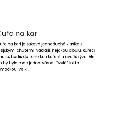
Kuře na kari
uře na kari je taková jednoduchá klasika s
sijskými chutěmi. Nakrájíš nějakou cibulu, kuřecí
aso, hodíš do toho kari koření a uvaříš rýžu. Ale
o by bylo moc jednotvárné. Ozvláštni to
máčkou, ve k...