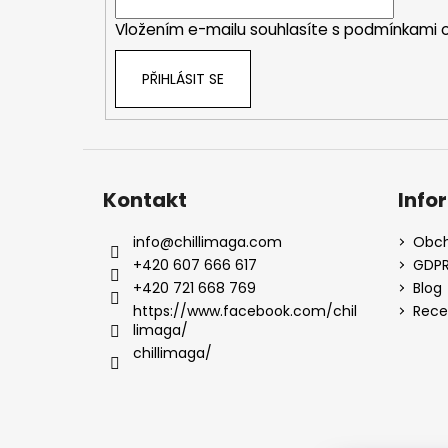
t
Vložením e-mailu souhlasíte s
podmínkami o
í
PŘIHLÁSIT SE
Kontakt
Info
info
@
chillimaga.com
Obch
+420 607 666 617
GDP
+420 721 668 769
Blog
https://www.facebook.com/chil
Rece
limaga/
chillimaga/