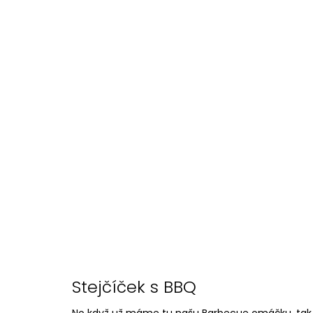
Stejčíček s BBQ
No když už máme tu našu Barbecue omáčku, tak