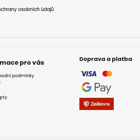
y
v
chrany osobních údajů
ý
p
i
s
u
Doprava a platba
rmace pro vás
odní podmínky
R
pty