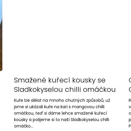
DÁRKOVÝ SET CHILLI PRODUKTŮ
DÁRKOVÝ SET CH
1 095 Kč
795 Kč
Původně:
1 200 Kč
Smažené kuřecí kousky se
Sladkokyselou chilli omáčkou
Kuře lze dělat na mnoho chutných způsobů, už
R
jsme si ukázali kuře na kari s mangovou chilli
v
omáčkou, teď si dáme lehce smažené kuřecí
c
kousky a polijeme si to naší Sladkokyselou chilli
p
omáčko...
P