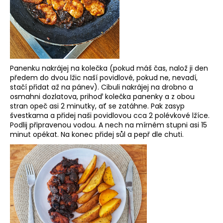
r
u
č
u
j
e
m
Panenku nakrájej na kolečka (pokud máš čas, nalož ji den
e
předem do dvou lžic naší povidlové, pokud ne, nevadí,
stačí přidat až na pánev). Cibuli nakrájej na drobno a
osmahni dozlatova, prihoď kolečka panenky a z obou
stran opeč asi 2 minutky, ať se zatáhne. Pak zasyp
CHILLI
BALÍČEK
švestkama a přidej naši povidlovou cca 2 polévkové lžíce.
PRO
Podlij připravenou vodou. A nech na mírném stupni asi 15
CHLAPY
minut opékat. Na konec přidej sůl a pepř dle chuti.
955
Kč