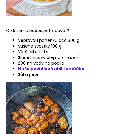
e
n
a
j
Co k tomu budeš potřebovat?
í
t
Vepřovou panenku cca 300 g
Sušené švestky 100 g
?
Větší cibuli 1 ks
Slunečnicový olej na smažení
200 ml vody na podlití
Naše povidlová chilli omáčka
Sůl a pepř
HLEDAT
D
o
p
o