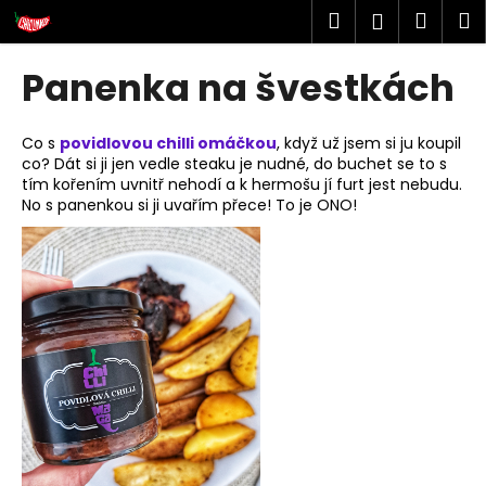
K
Přejít
Hledat
Náku
M
Přihlášen
na
o
obsah
Zpět
Zpět
košík
š
Panenka na švestkách
í
k
C
Co s
povidlovou chilli omáčkou
, když už jsem si ju koupil
o
co? Dát si ji jen vedle steaku je nudné, do buchet se to s
tím kořením uvnitř nehodí a k hermošu jí furt jest nebudu.
p
No s panenkou si ji uvařím přece! To je ONO!
o
t
ř
e
b
u
j
e
t