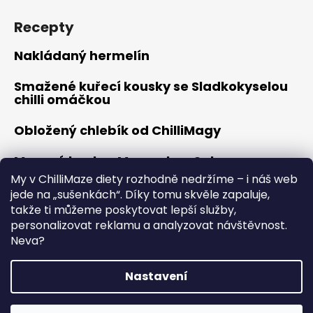
Recepty
Nakládaný hermelín
Smažené kuřecí kousky se Sladkokyselou
chilli omáčkou
Obložený chlebík od ChilliMagy
Masové koule s Moravskou Salsou
My v ChilliMaze diety rozhodně nedržíme – i náš web
Hořčicové kuřátko
jede na „sušenkách“. Díky tomu skvěle zapaluje,
takže ti můžeme poskytovat lepší služby,
personalizovat reklamu a analyzovat návštěvnost.
Neva?
Vytvořil Shoptet
Copyright 2026
ChilliMaga s.r.o.
. Všechna práva
Nastavení
vyhrazena.