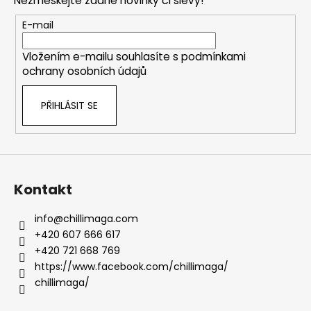
Nezmeškejte žádné novinky či slevy!
a
t
E-mail
í
Vložením e-mailu souhlasíte s
podmínkami
ochrany osobních údajů
PŘIHLÁSIT SE
Kontakt
info
@
chillimaga.com
+420 607 666 617
+420 721 668 769
https://www.facebook.com/chillimaga/
chillimaga/