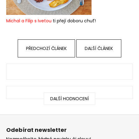
Michal a Filip s Ivetou
ti přejí doboru chuť!
PŘEDCHOZÍ ČLÁNEK
DALŠÍ ČLÁNEK
DALŠÍ HODNOCENÍ
Z
á
Odebírat newsletter
p