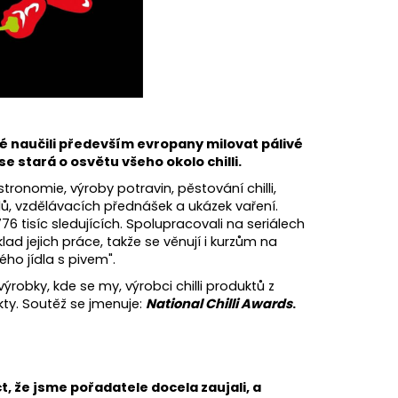
ILLI PRODUKTŮ 8 KS
aké naučili především evropany milovat pálivé
 se stará o osvětu všeho okolo chilli.
tronomie, výroby potravin, pěstování chilli,
alů, vzdělávacích přednášek a ukázek vaření.
776 tisíc sledujících. Spolupracovali na seriálech
lad jejich práce, takže se věnují i kurzům na
ého jídla s pivem".
výrobky, kde se my, výrobci chilli produktů z
kty. Soutěž se jmenuje:
National Chilli Awards
.
, že jsme pořadatele docela zaujali, a