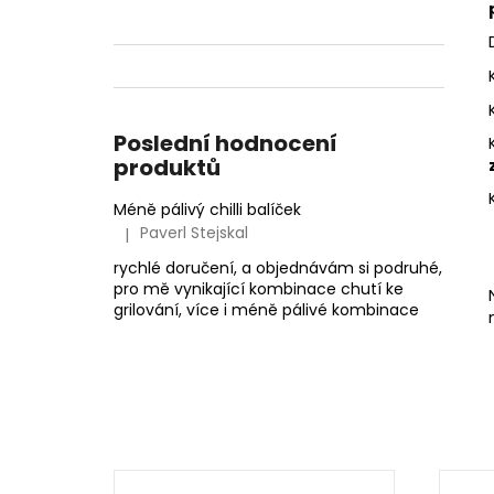
Poslední hodnocení
produktů
Méně pálivý chilli balíček
Paverl Stejskal
|
Hodnocení produktu je 5 z 5 hvězdiček.
rychlé doručení, a objednávám si podruhé,
pro mě vynikající kombinace chutí ke
grilování, více i méně pálivé kombinace