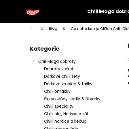
K
Přejít
na
o
ChilliMaga dobr
obsah
Zpět
Zpět
š
do
do
Domů
Blog
Co nebo kdo je Clifton Chilli Cl
í
obchodu
obchodu
P
C
k
o
Kategorie
Přeskočit
kategorie
s
ChilliMaga dobroty
t
Dobroty v akci
r
Dárkové chilli sety
a
Dárkové krabice & tašky
Chilli omáčky
n
Škvarkulády, sádlo & škvarky
n
Chilli speciality
í
Chilli olej, Harissa a sůl
p
Chilli hořčice a kečup
Chilli marmelády