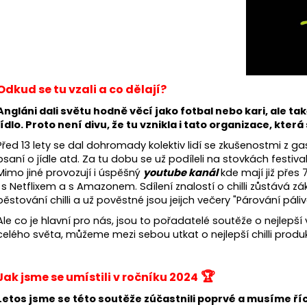
DÁRKOVÝ SET CHILLI PRODUKTŮ
DÁRKOVÝ SET CH
1 095 Kč
795 Kč
Původně:
1 200 Kč
Odkud se tu vzali a co dělají?
Angláni dali světu hodně věcí jako fotbal nebo kari, ale t
jídlo. Proto není divu, že tu vznikla i tato organizace, která
Před 13 lety se dal dohromady kolektiv lidí se zkušenostmi z gas
psaní o jídle atd. Za tu dobu se už podíleli na stovkách festiv
Mimo jiné provozují i úspěšný
youtube kanál
kde mají již přes 
i s Netflixem a s Amazonem. Sdílení znalostí o chilli zůstává zák
pěstování chilli a už pověstné jsou jeijch večery "Párování páliv
Ale co je hlavní pro nás, jsou to pořadatelé soutěže o nejlepší 
celého světa, můžeme mezi sebou utkat o nejlepší chilli produ
🏆
Jak jsme se umístili v ročníku 2024
Letos jsme se této soutěže zúčastnili poprvé a musíme říct