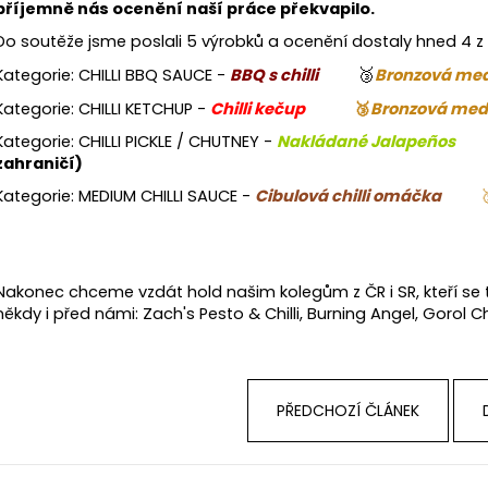
příjemně nás ocenění naší práce překvapilo.
Do soutěže jsme poslali 5 výrobků a ocenění dostaly hned 4 z 
🥉
Kategorie:
CHILLI BBQ SAUCE -
BBQ s chilli
Bronzová med
Kategorie:
CHILLI KETCHUP -
Chilli kečup
🥉
Bronzová med
Kategorie:
CHILLI PICKLE / CHUTNEY -
Nakládané Jalapeños
zahraničí)
Kategorie:
MEDIUM CHILLI SAUCE -
Cibulová chilli omáčka
Nakonec chceme vzdát hold našim kolegům z ČR i SR, kteří se t
někdy i před námi:
Zach's Pesto & Chilli, Burning Angel, Gorol Chill
PŘEDCHOZÍ ČLÁNEK