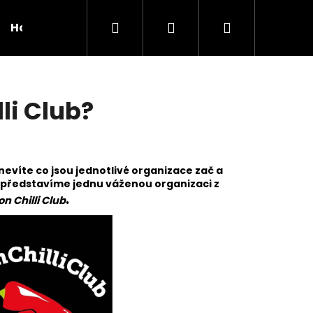
Hledat
Přihlášení
Nákupní
Hodnocení obchodu
Nejčastější dotazy
košík
li Club?
evíte co jsou jednotlivé organizace zač a
 představíme jednu váženou organizaci z
.
ton Chilli Club
Následující