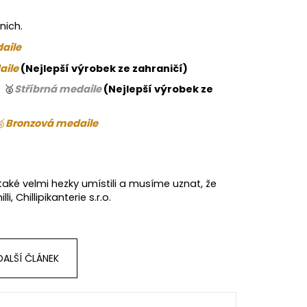
nich.
aile
aile
(Nejlepší výrobek ze zahraničí)
🥈
Stříbrná medaile
(Nejlepší výrobek ze
🥉
Bronzová medaile
aké velmi hezky umístili a musíme uznat, že
i, Chillipikanterie s.r.o.
DALŠÍ ČLÁNEK