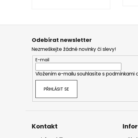
Z
á
Odebírat newsletter
p
Nezmeškejte žádné novinky či slevy!
a
E-mail
t
Vložením e-mailu souhlasíte s
podmínkami o
í
PŘIHLÁSIT SE
Kontakt
Info