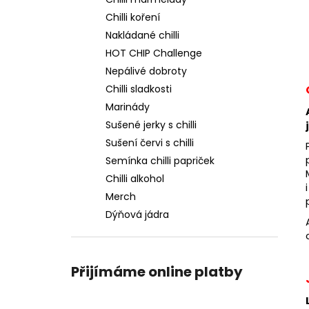
a
Chilli koření
ŠKVARKY S CHILLI
n
Nakládané chilli
165 Kč
e
HOT CHIP Challenge
l
Nepálivé dobroty
Chilli sladkosti
Marinády
Sušené jerky s chilli
Sušení červi s chilli
Semínka chilli papriček
Chilli alkohol
Merch
Dýňová jádra
Přijímáme online platby