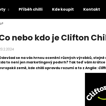
oty
Příběh chilli
Kde koupit
Kontakt
ub?
o potřebujete najít?
Co nebo kdo je Clifton Chil
23.2.2024
HLEDAT
Odevšad se na vás hrnou ocenění různých výrobků, stejně n
zda to není jen marketingový podvrh? Tak teď vám krátce
evropské země, kde chilli opravdu rozumí a to z Anglie:
Clif
Doporučujeme