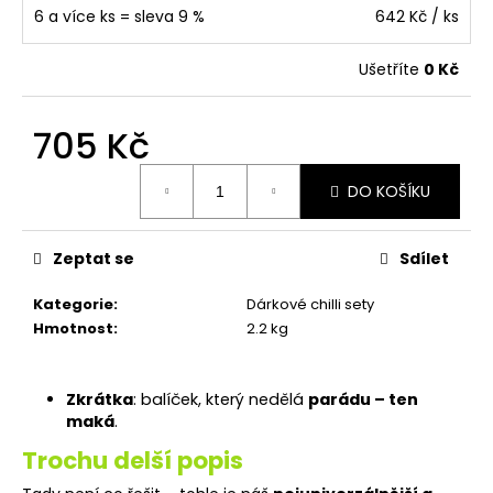
r
6 a více ks = sleva 9 %
642 Kč
/ ks
u
č
Ušetříte
0 Kč
u
j
e
705 Kč
m
e
Měrná
DO KOŠÍKU
cena:
CHILLI
SET
Zeptat se
Sdílet
KOŘENÍ
395
Kategorie
:
Dárkové chilli sety
Kč
Hmotnost
:
2.2 kg
Původně:
440
Kč
Zkrátka
: balíček, který nedělá
parádu – ten
maká
.
Trochu delší popis