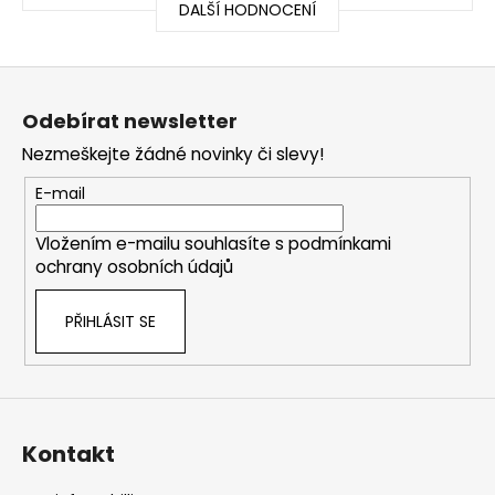
DALŠÍ HODNOCENÍ
Z
á
Odebírat newsletter
p
Nezmeškejte žádné novinky či slevy!
a
t
E-mail
í
Vložením e-mailu souhlasíte s
podmínkami
ochrany osobních údajů
PŘIHLÁSIT SE
Kontakt