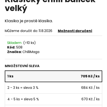
e
je
velký
5,0
n
z
a
5
hvězdiček.
j
Klasika je prostě klasika.
í
Můžeme doručit do:
11.8.2026
Možnosti doručení
t
?
Skladem
(>10 ks)
Kód:
508
Značka:
ChilliMaga
MNOŽSTEVNÍ SLEVA
HLEDAT
1 ks
705 Kč
/ ks
D
2 - 3 ks = sleva 3 %
684 Kč
/ ks
o
p
4 - 5 ks = sleva 5 %
670 Kč
/ ks
o