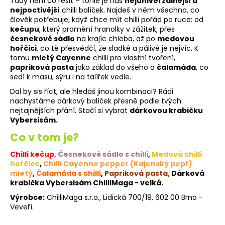
Tady není co řešit – tohle je náš
nejuniverzálnější a
nejpoctivější
chilli balíček. Najdeš v něm všechno, co
člověk potřebuje, když chce mít chilli pořád po ruce: od
kečupu
, který promění hranolky v zážitek, přes
česnekové sádlo
na krajíc chleba, až po
medovou
hořčici
, co tě přesvědčí, že sladké a pálivé je nejvíc. K
tomu
mletý Cayenne
chilli pro vlastní tvoření,
papriková pasta
jako základ do všeho a
čalamáda
, co
sedí k masu, sýru i na talířek vedle.
Dal by sis říct, ale hledáš jinou kombinaci? Rádi
nachystáme dárkový balíček přesně podle tvých
nejtajnějších přání. Stačí si vybrat
dárkovou krabičku
Vybersisám.
Co v tom je?
Chilli kečup,
Česnekové sádlo s chilli
,
Medová chilli
hořčice
,
Chilli Cayenne pepper (Kajenský pepř)
mletý
,
Čalamáda s chilli
,
Papriková pasta,
Dárková
krabička Vybersisám ChilliMaga - velká.
Výrobce:
ChilliMaga s.r.o., Lidická 700/19, 602 00 Brno -
Veveří.