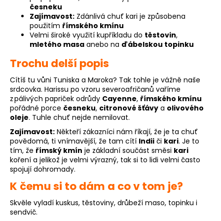
česneku
Zajímavost:
Zdánlivá chuť kari je způsobena
použitím
římského kmínu
Velmi široké využití kupříkladu do
těstovin
,
mletého masa
anebo na
ďábelskou topinku
Trochu delší popis
Cítíš tu vůni Tuniska a Maroka? Tak tohle je vážně naše
srdcovka. Harissu po vzoru severoafričanů vaříme
z pálivých papriček odrůdy
Cayenne
,
římského kmínu
pořádné porce
česneku
,
citronové šťávy
a
olivového
oleje
. Tuhle chuť nejde nemilovat.
Zajímavost:
Někteří zákazníci nám říkají, že je ta chuť
povědomá, ti vnímavější, že tam cítí
Indii
či
kari
. Je to
tím, že
římský kmín
je základní součást směsi
kari
koření a jelikož je velmi výrazný, tak si to lidi velmi často
spojují dohromady.
K čemu si to dám a co v tom je?
Skvěle vyladí kuskus, těstoviny, drůbeží maso, topinku i
sendvič.