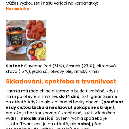
Můžeš vyzkoušet i našu variaci na karbanátky:
Harissátky
.
Složení:
Cayenne Red (51 %), česnek (23 %), citronová
šťáva (15 %), jedlá sůl, olivový olej, římský kmín.
Skladování, spotřeba a trvanlivost
Harissa má ráda chlad a temno a bude ti vděčná, když si
na ní po otevření smlsneš
do 14 dnů
, to ti garantujeme
na etiketě. Když se ale k ní budeš hezky chovat (
používat
vždy čistou lžičku a neolizovat pokapané okraje
!),
protože je bez konzervantů zranitelná, tak ti v ledničce
vydrží i
několik měsíců
, ovšem rychlá spotřeba je
jistota.
Trvanlivost je na etiketě, ale
neboj
, před