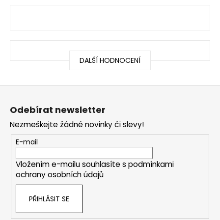
DALŠÍ HODNOCENÍ
Z
á
Odebírat newsletter
p
Nezmeškejte žádné novinky či slevy!
a
t
E-mail
í
Vložením e-mailu souhlasíte s
podmínkami
ochrany osobních údajů
PŘIHLÁSIT SE