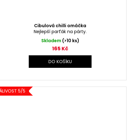
Cibulová chilli omáčka
Nejlepší parťák na párty.
Skladem
(>10 ks)
165 Kč
DO KOŠÍKU
ÁLIVOST 5/5