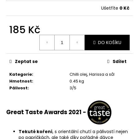
r
u
Ušetříte
0 Kč
č
u
185 Kč
j
e
Měrná
m
DO KOŠÍKU
cena:
e
Zeptat se
Sdílet
ŠKVARKY
S
Kategorie
:
Chilli olej, Harissa a sůl
CHILLI
Hmotnost
:
0.45 kg
165
Pálivost
:
3/5
Kč
Great Taste Awards 2021 -
Tekuté koření
, s orientální chutí a pálivostí nejen
po papričkách, ale také díky pořádné dávce