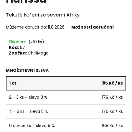
e
je
4,6
n
z
Tekuté koření ze severní Afriky.
a
5
hvězdiček.
j
Můžeme doručit do:
11.8.2026
Možnosti doručení
í
t
Skladem
(>10 ks)
Kód:
57
?
Značka:
ChilliMaga
MNOŽSTEVNÍ SLEVA
HLEDAT
1 ks
185 Kč
/ ks
2 - 3 ks = sleva 3 %
179 Kč
/ ks
D
4 - 5 ks = sleva 5 %
176 Kč
/ ks
o
p
o
6 a více ks = sleva 9 %
168 Kč
/ ks