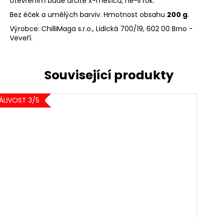
otevřením bude určitě x-měsíců, ne-li rok.
Bez éček a umělých barviv. Hmotnost obsahu
200 g
.
Výrobce: ChilliMaga s.r.o.,
Lidická 700/19, 602 00 Brno -
Veveří.
ÁLIVOST 3/5