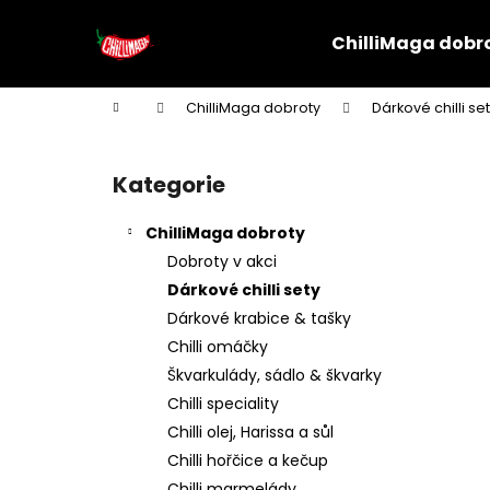
K
Přejít
na
o
ChilliMaga dobr
obsah
Zpět
Zpět
š
do
do
Domů
ChilliMaga dobroty
Dárkové chilli se
í
obchodu
obchodu
P
C
k
o
Kategorie
Přeskočit
kategorie
s
ChilliMaga dobroty
t
Dobroty v akci
r
Dárkové chilli sety
a
Dárkové krabice & tašky
Chilli omáčky
n
Škvarkulády, sádlo & škvarky
n
Chilli speciality
í
Chilli olej, Harissa a sůl
p
Chilli hořčice a kečup
Chilli marmelády