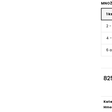
MNOŽ
DÁRKOVÝ SET CHILLI PRODUKTŮ
DÁRKOVÝ SET CH
1 k
1 095 Kč
795 Kč
Původně:
1 200 Kč
2 -
4 -
6 a
82
Měr
cena
Kate
Hmo