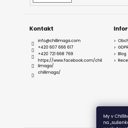
Kontakt
Info
info
@
chillimaga.com
Obch
+420 607 666 617
GDP
+420 721 668 769
Blog
https://www.facebook.com/chil
Rece
limaga/
chillimaga/
My v Chill
na „sušenk