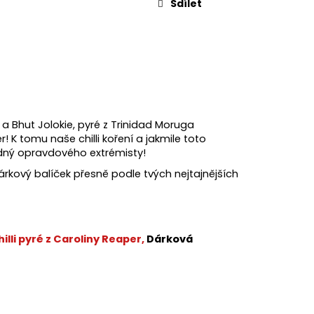
Sdílet
a a Bhut Jolokie, pyré z Trinidad Moruga
K tomu naše chilli koření a jakmile toto
odný opravdového extrémisty!
árkový balíček přesně podle tvých nejtajnějších
illi pyré z Caroliny Reaper,
Dárková