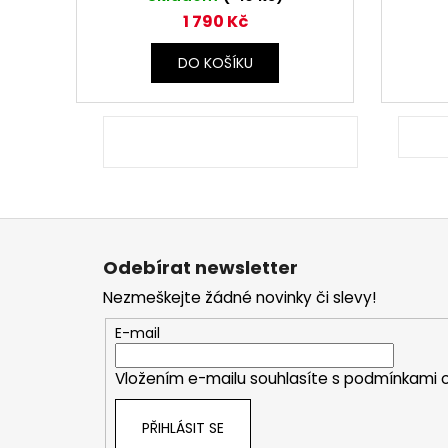
1 790 Kč
DO KOŠÍKU
Z
á
Odebírat newsletter
p
Nezmeškejte žádné novinky či slevy!
a
E-mail
t
Vložením e-mailu souhlasíte s
podmínkami o
í
PŘIHLÁSIT SE