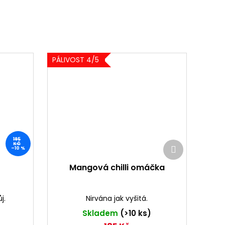
PÁLIVOST 4/5
195
Další
KČ
–10 %
produkt
Mangová chilli omáčka
j.
Nirvána jak vyšitá.
Skladem
(>10 ks)