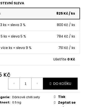
STEVNÍ SLEVA
ILLI PRODUKTŮ 8 KS
s
825 Kč
/ ks
 3 ks = sleva 3 %
800 Kč
/ ks
 5 ks = sleva 5 %
784 Kč
/ ks
 více ks = sleva 9 %
751 Kč
/ ks
Ušetříte
0 Kč
5 Kč
ná
DO KOŠÍKU
:
Tisk
gorie
:
Dárkové chilli sety
tnost
:
0.5 kg
Zeptat se