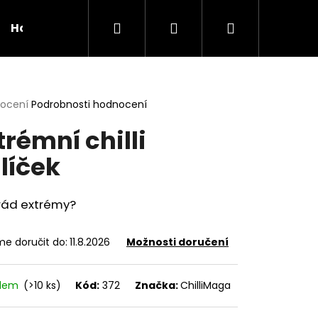
Hledat
Přihlášení
Nákupní
Hodnocení obchodu
Nejčastější dotazy
košík
rné
nocení
Podrobnosti hodnocení
cení
trémní chilli
ktu
líček
ček.
rád extrémy?
e doručit do:
11.8.2026
Možnosti doručení
adem
(>10 ks)
Kód:
372
Značka:
ChilliMaga
Následující