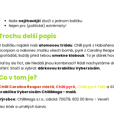
Naše
nejžhavější
zboží v jednom balíčku
Nejen pro (politické) extrémisty!
Trochu delší popis
V balíčku najdeš naši
atomovou triádu
: Chilli pyré z Habaňer
Scorpion a nakonec matku všech bomb, pyré z Caroliny Reaper! 
spořádáš, každý před tebou
smekne klobouk
. To je dárek h
Dal by sis říct, ale hledáš jinou kombinaci? Rádi nachystáme d
přání. Stačí si vybrat
dárkovou krabičku Vybersisám.
Co v tom je?
Chilli Carolina Reaper mletá
,
Chilli pyré
,
Chilli pyré TMS
a
Ch
krabička Vybersisám ChilliMaga - malá.
Výrobce:
ChilliMaga s.r.o., Lidická 700/19, 602 00 Brno - Veveří.
Bez éček a umělých barviv.