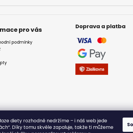
Doprava a platba
rmace pro vás
odní podmínky
R
pty
iMaze diety rozhodně nedržíme – i náš web jede
S
ách“. Díky tomu skvěle zapaluje, takže ti můžeme