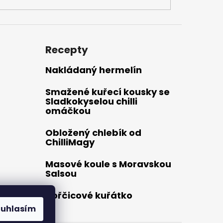
Recepty
Nakládaný hermelín
Smažené kuřecí kousky se
Sladkokyselou chilli
omáčkou
Obložený chlebík od
ChilliMagy
Masové koule s Moravskou
Salsou
Hořčicové kuřátko
ouhlasím