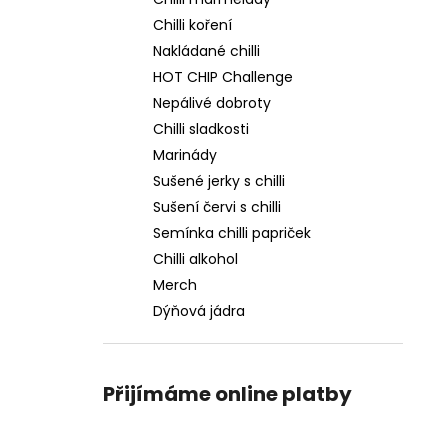
a
Chilli koření
ŠKVARKY S CHILLI
n
Nakládané chilli
165 Kč
e
HOT CHIP Challenge
l
Nepálivé dobroty
Chilli sladkosti
Marinády
Sušené jerky s chilli
Sušení červi s chilli
Semínka chilli papriček
Chilli alkohol
Merch
Dýňová jádra
Přijímáme online platby