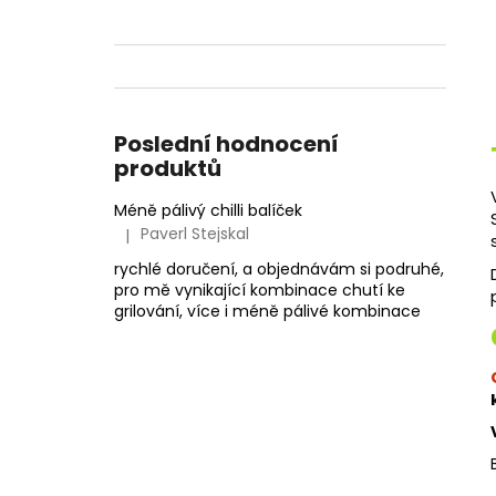
Poslední hodnocení
produktů
Méně pálivý chilli balíček
Paverl Stejskal
|
Hodnocení produktu je 5 z 5 hvězdiček.
rychlé doručení, a objednávám si podruhé,
pro mě vynikající kombinace chutí ke
grilování, více i méně pálivé kombinace