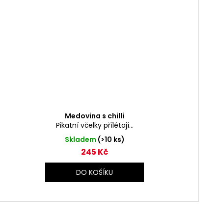
Medovina s chilli
Pikatní včelky přílétají...
Skladem
(>10 ks)
245 Kč
DO KOŠÍKU