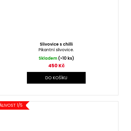
Slivovice s chilli
Pikantní slivovice.
Skladem
(>10 ks)
450 Kč
DO KOŠÍKU
ÁLIVOST 1/5