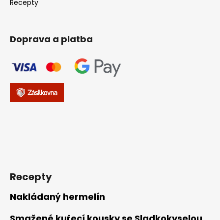
Recepty
Doprava a platba
Recepty
Nakládaný hermelín
Smažené kuřecí kousky se Sladkokyselou