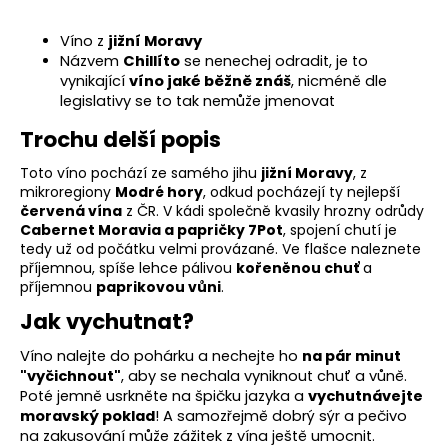
r
u
Víno z
jižní Moravy
č
Názvem
Chillíto
se nenechej odradit, je to
u
vynikající
víno jaké běžně znáš
, nicméně dle
j
legislativy se to tak nemůže jmenovat
e
m
Trochu delší popis
e
Toto víno pochází ze samého jihu
jižní Moravy
, z
mikroregiony
Modré hory
, odkud pocházejí ty nejlepší
červená vína
z ČR. V kádi společně kvasily hrozny odrůdy
SUŠENÉ
Cabernet Moravia a papričky 7Pot
, spojení chutí je
CHILLI
JERKY
tedy už od počátku velmi provázané. Ve flašce naleznete
příjemnou, spíše lehce pálivou
kořeněnou chuť
a
95
příjemnou
paprikovou vůni
.
Kč
Jak vychutnat?
Víno nalejte do pohárku a nechejte ho
na pár minut
"vyčichnout"
, aby se nechala vyniknout chuť a vůně.
Poté jemně usrkněte na špičku jazyka a
vychutnávejte
moravský poklad
! A samozřejmě dobrý sýr a pečivo
na zakusování může zážitek z vína ještě umocnit.