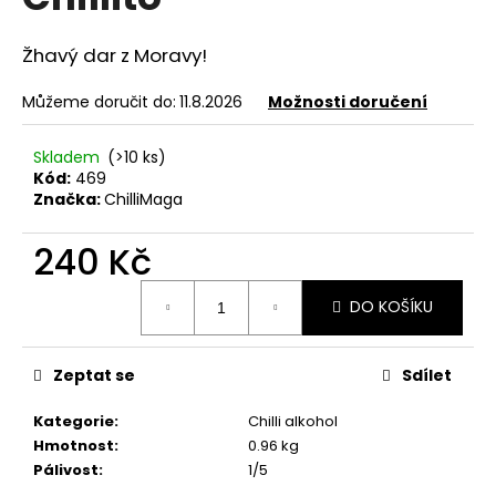
e
je
5,0
n
z
Žhavý dar z Moravy!
a
5
hvězdiček.
j
Můžeme doručit do:
11.8.2026
Možnosti doručení
í
t
Skladem
(>10 ks)
Kód:
469
?
Značka:
ChilliMaga
240 Kč
Měrná
HLEDAT
DO KOŠÍKU
cena:
Zeptat se
Sdílet
D
Kategorie
:
Chilli alkohol
o
Hmotnost
:
0.96 kg
p
Pálivost
:
1/5
o