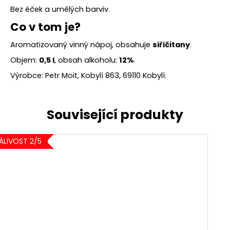
Bez éček a umělých barviv.
Co v tom je?
Aromatizovaný vinný nápoj, obsahuje
siřičitany
.
Objem:
0,5 l
, obsah alkoholu:
12%
.
Výrobce: Petr Moit, Kobylí 863, 69110 Kobylí.
ÁLIVOST 2/5