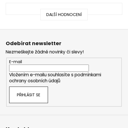
DALŠÍ HODNOCENÍ
Z
á
Odebírat newsletter
p
Nezmeškejte žádné novinky či slevy!
a
t
E-mail
í
Vložením e-mailu souhlasíte s
podmínkami
ochrany osobních údajů
PŘIHLÁSIT SE