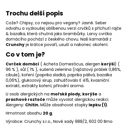
r
u
Trochu delší popis
č
u
Cože? Chipsy, co nejsou pro vegany? Jasně. Seber
j
odvahu a vyzkoušej oblíbenou verzi crvčků s příchutí rajče
e
& bazalka, která chutná jako brambůrky. Larvy cvrčka
m
domácího pochází z českého chovu. Naši kamarádi z
e
Crunchy
je krátce povaří, usuší a nakonec okoření.
Co v tom je?
CIBULOVÁ
Cvrček domácí
( Acheta Domesticus, alergen
korýši
) (
CHILLI
96 % ), sůl ( 1% ), sušená zelenina (rajčatový prášek 0,86%,
OMÁČKA
cibule), koření (paprika sladká, paprika pálivá, bazalka
165
0,06%), glukozový sirup, zahušťovalo E 415, kvasniční
Kč
extrakt, extrakty koření, přírodní aroma.
U osob alergických na
mořské plody, korýše
a
prachové roztoče
může vyvolat alergickou reakci.
Alergeny:
Chitin.
Může obsahovat stopky
lepku (1)
.
Hmotnost obsahu
20 g
.
Výrobce: Crunchy s.r.o., Nové sady 988/2, 602 00 Brno