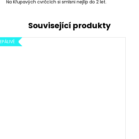
Na Křupavých cvrčcích si smlsni nejlíp do 2 let.
EPÁLIVÉ