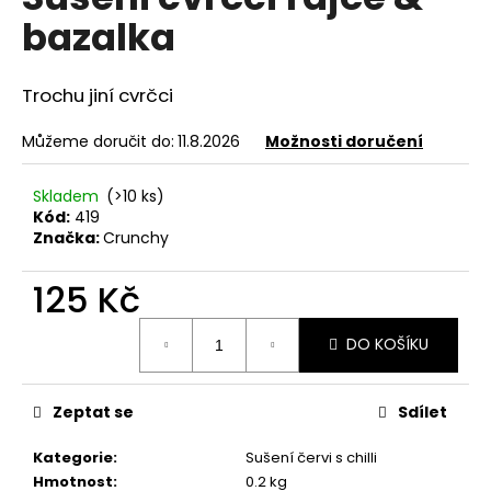
e
je
bazalka
0,0
n
z
a
5
hvězdiček.
j
Trochu jiní cvrčci
í
Můžeme doručit do:
11.8.2026
Možnosti doručení
t
?
Skladem
(>10 ks)
Kód:
419
Značka:
Crunchy
125 Kč
HLEDAT
Měrná
DO KOŠÍKU
cena:
D
Zeptat se
Sdílet
o
p
Kategorie
:
Sušení červi s chilli
o
Hmotnost
:
0.2 kg