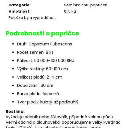
r
Kategorie
:
Semínka chilli papriček
u
Hmotnost
:
0.15 kg
č
Položka byla vyprodána…
u
j
e
Podrobnosti o papričce
m
e
Druh: Capsicum Pubescens
Počet semen: 8 ks
Pálivost: 50 000–100 000 SHU
SUŠENÉ
CHILLI
Výška rostliny: 60–100 cm
JERKY
Velikost plodů: 2–4 cm
95
Kč
Doba zrání: 60 dní
Barva plodu: červená
Tvar plodu: kulatý až podlouhlý
Rostlina:
Vyžaduje skleník nebo fóliovník, případně volnou půdu.
Velmi odolná a dlouhověká, doporučujeme velký květináč
(min. 20 litrů). Listy obsahují jemné toxiny, proto