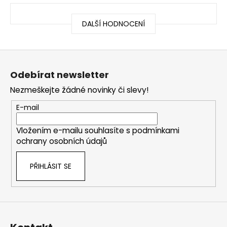
DALŠÍ HODNOCENÍ
Z
á
Odebírat newsletter
p
Nezmeškejte žádné novinky či slevy!
a
t
E-mail
í
Vložením e-mailu souhlasíte s
podmínkami
ochrany osobních údajů
PŘIHLÁSIT SE