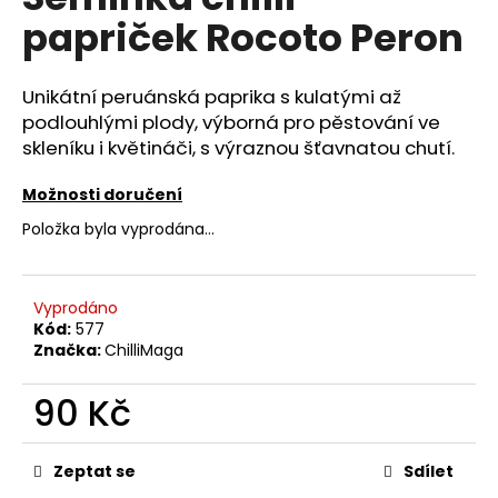
e
je
papriček Rocoto Peron
0,0
n
z
a
5
hvězdiček.
j
Unikátní peruánská paprika s kulatými až
í
podlouhlými plody, výborná pro pěstování ve
skleníku i květináči, s výraznou šťavnatou chutí.
t
?
Možnosti doručení
Položka byla vyprodána…
HLEDAT
Vyprodáno
Kód:
577
Značka:
ChilliMaga
90 Kč
D
o
Měrná
p
cena:
Zeptat se
Sdílet
o