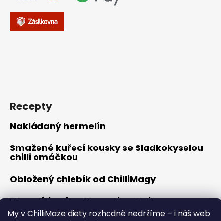
Recepty
Nakládaný hermelín
Smažené kuřecí kousky se Sladkokyselou
chilli omáčkou
Obložený chlebík od ChilliMagy
Masové koule s Moravskou Salsou
My v ChilliMaze diety rozhodně nedržíme – i náš web