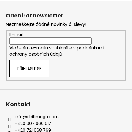
Z
á
Odebírat newsletter
p
Nezmeškejte žádné novinky či slevy!
a
t
E-mail
í
Vložením e-mailu souhlasíte s
podmínkami
ochrany osobních údajů
PŘIHLÁSIT SE
Kontakt
info
@
chillimaga.com
+420 607 666 617
+420 721 668 769