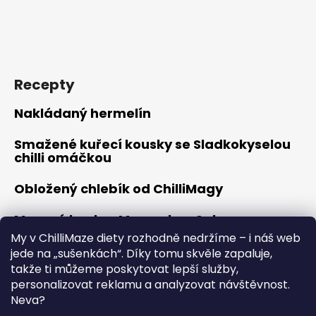
Recepty
Nakládaný hermelín
Smažené kuřecí kousky se Sladkokyselou
chilli omáčkou
Obložený chlebík od ChilliMagy
Masové koule s Moravskou Salsou
My v ChilliMaze diety rozhodně nedržíme – i náš web
Hořčicové kuřátko
jede na „sušenkách“. Díky tomu skvěle zapaluje,
takže ti můžeme poskytovat lepší služby,
personalizovat reklamu a analyzovat návštěvnost.
Neva?
Vytvořil Shoptet