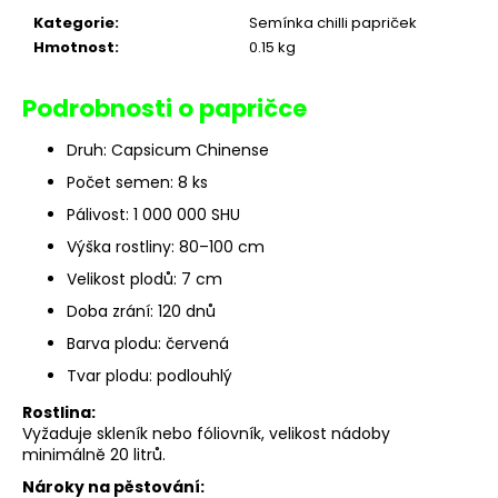
r
Kategorie
:
Semínka chilli papriček
u
Hmotnost
:
0.15 kg
č
u
j
Podrobnosti o papričce
e
m
Druh: Capsicum Chinense
e
Počet semen: 8 ks
Pálivost: 1 000 000 SHU
CHILLI
Výška rostliny: 80–100 cm
SET
KOŘENÍ
Velikost plodů: 7 cm
395
Doba zrání: 120 dnů
Kč
Barva plodu: červená
Původně:
440
Tvar plodu: podlouhlý
Kč
Rostlina:
Vyžaduje skleník nebo fóliovník, velikost nádoby
minimálně 20 litrů.
Nároky na pěstování: