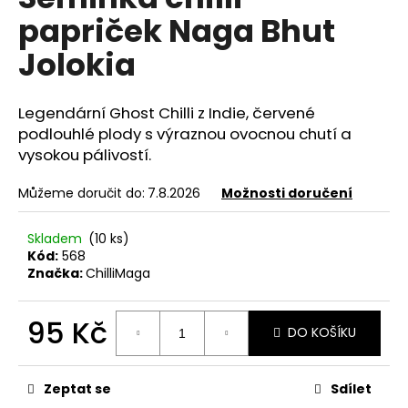
e
je
papriček Naga Bhut
0,0
n
z
a
Jolokia
5
hvězdiček.
j
í
Legendární Ghost Chilli z Indie, červené
t
podlouhlé plody s výraznou ovocnou chutí a
?
vysokou pálivostí.
Můžeme doručit do:
7.8.2026
Možnosti doručení
Skladem
(10 ks)
HLEDAT
Kód:
568
Značka:
ChilliMaga
95 Kč
D
DO KOŠÍKU
o
Měrná
p
cena:
o
Zeptat se
Sdílet