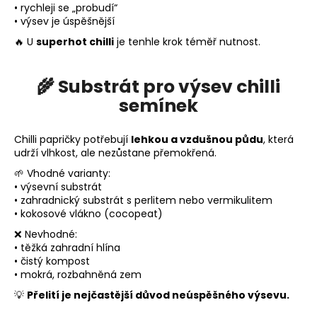
r
• rychleji se „probudí“
u
• výsev je úspěšnější
č
🔥 U
superhot chilli
je tenhle krok téměř nutnost.
u
j
e
🌾 Substrát pro výsev chilli
m
semínek
e
Chilli papričky potřebují
lehkou a vzdušnou půdu
, která
DÁRKOVÝ
udrží vlhkost, ale nezůstane přemokřená.
SET
🌱 Vhodné varianty:
CHILLI
• výsevní substrát
PRODUKTŮ
8
• zahradnický substrát s perlitem nebo vermikulitem
KS
• kokosové vlákno (cocopeat)
795
❌ Nevhodné:
Kč
• těžká zahradní hlína
• čistý kompost
• mokrá, rozbahněná zem
💡
Přelití je nejčastější důvod neúspěšného výsevu.