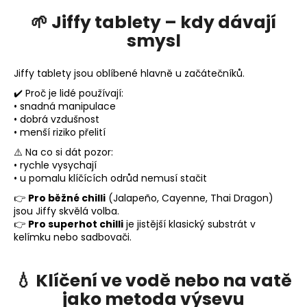
🌱 Jiffy tablety – kdy dávají
smysl
Jiffy tablety jsou oblíbené hlavně u začátečníků.
✔️ Proč je lidé používají:
• snadná manipulace
• dobrá vzdušnost
• menší riziko přelití
⚠️ Na co si dát pozor:
• rychle vysychají
• u pomalu klíčících odrůd nemusí stačit
👉
Pro běžné chilli
(Jalapeño, Cayenne, Thai Dragon)
jsou Jiffy skvělá volba.
👉
Pro superhot chilli
je jistější klasický substrát v
kelímku nebo sadbovači.
💧 Klíčení ve vodě nebo na vatě
jako metoda výsevu