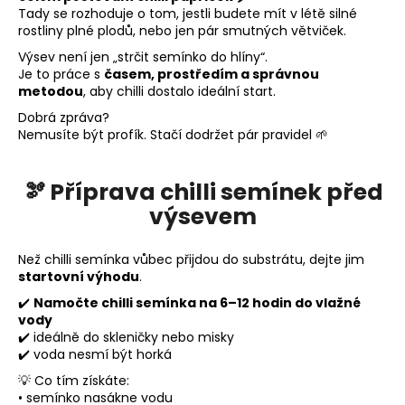
e
Tady se rozhoduje o tom, jestli budete mít v létě silné
n
rostliny plné plodů, nebo jen pár smutných větviček.
a
Výsev není jen „strčit semínko do hlíny“.
j
Je to práce s
časem, prostředím a správnou
metodou
, aby chilli dostalo ideální start.
í
Dobrá zpráva?
t
Nemusíte být profík. Stačí dodržet pár pravidel 🌱
?
🫘 Příprava chilli semínek před
výsevem
HLEDAT
Než chilli semínka vůbec přijdou do substrátu, dejte jim
startovní výhodu
.
✔️
Namočte chilli semínka na 6–12 hodin do vlažné
vody
D
✔️ ideálně do skleničky nebo misky
o
✔️ voda nesmí být horká
p
💡 Co tím získáte:
o
• semínko nasákne vodu