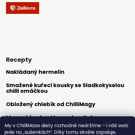
Recepty
Nakládaný hermelín
Smažené kuřecí kousky se Sladkokyselou
chilli omáčkou
Obložený chlebík od ChilliMagy
Masové koule s Moravskou Salsou
My v ChilliMaze diety rozhodně nedržíme – i náš web
Hořčicové kuřátko
jede na „sušenkách“. Díky tomu skvěle zapaluje,