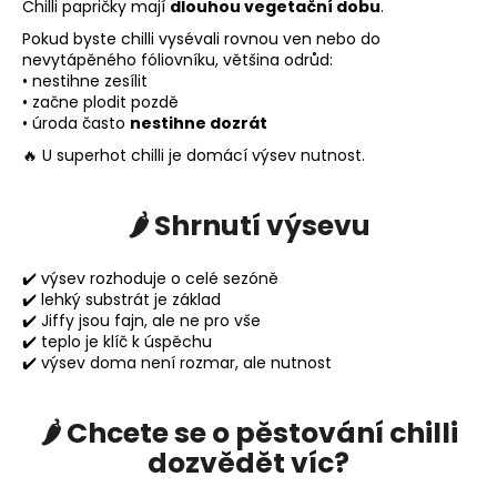
Chilli papričky mají
dlouhou vegetační dobu
.
Pokud byste chilli vysévali rovnou ven nebo do
nevytápěného fóliovníku, většina odrůd:
• nestihne zesílit
• začne plodit pozdě
• úroda často
nestihne dozrát
🔥 U superhot chilli je domácí výsev nutnost.
🌶️ Shrnutí výsevu
✔️ výsev rozhoduje o celé sezóně
✔️ lehký substrát je základ
✔️ Jiffy jsou fajn, ale ne pro vše
✔️ teplo je klíč k úspěchu
✔️ výsev doma není rozmar, ale nutnost
🌶️ Chcete se o pěstování chilli
dozvědět víc?