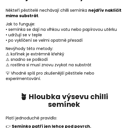
Někteří pěstitelé nechávají chilli semínka
nejdřív naklíčit
mimo substrát
.
Jak to funguje:
• semínka se dají na vlhkou vatu nebo papírovou utěrku
• udržují se v teple
• po vyklíčení se velmi opatrně přesadí
Nevýhody této metody:
⚠️ kořínek je extrémně křehký
⚠️ snadno se poškodí
⚠️ rostlina si musí znovu zvykat na substrát
💡 Vhodné spíš pro zkušenější pěstitele nebo
experimentování.
🪴 Hloubka výsevu chilli
semínek
Platí jednoduché pravidlo:
👉
Semínko patří jen lehce pod povrch.