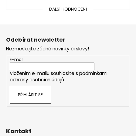
DALŠÍ HODNOCENÍ
Z
á
Odebírat newsletter
p
Nezmeškejte žádné novinky či slevy!
a
t
E-mail
í
Vložením e-mailu souhlasíte s
podmínkami
ochrany osobních údajů
PŘIHLÁSIT SE
Kontakt