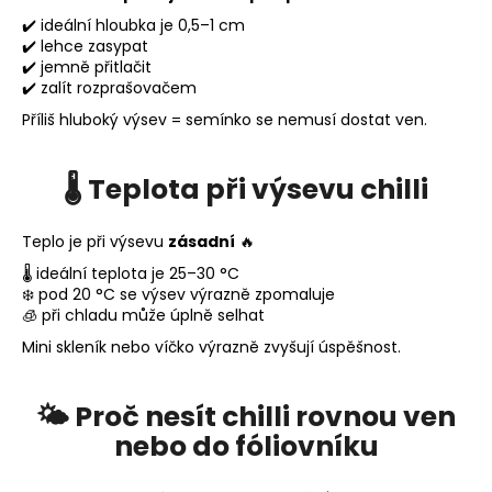
✔️ ideální hloubka je 0,5–1 cm
✔️ lehce zasypat
✔️ jemně přitlačit
✔️ zalít rozprašovačem
Příliš hluboký výsev = semínko se nemusí dostat ven.
🌡️ Teplota při výsevu chilli
Teplo je při výsevu
zásadní
🔥
🌡️ ideální teplota je 25–30 °C
❄️ pod 20 °C se výsev výrazně zpomaluje
🧊 při chladu může úplně selhat
Mini skleník nebo víčko výrazně zvyšují úspěšnost.
🌤️ Proč nesít chilli rovnou ven
nebo do fóliovníku