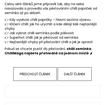
Celou sérii článků jsme připravili tak, aby na sebe
navazovala a provedla vás pěstováním chilli papriček od
semínka až po sklizeň.
👉 Kdy vysévat chilli papričky – hlavní sezóna výsevu
👉 Klíčení chilli: jak ho urychlit a kde dělají lidé nejčastější
chyby
👉 Jak vybrat chilli semínka podle pálivosti
👉 Superhot chilli: jak je pěstovat od semínka
👉 Nejčastější chyby při pěstování chilli a jak je opravit
Pokud se chcete pustit do pěstování,
chilli semínka
ChilliMaga najdete přehledně na jednom místě
🌶️
PŘEDCHOZÍ ČLÁNEK
DALŠÍ ČLÁNEK