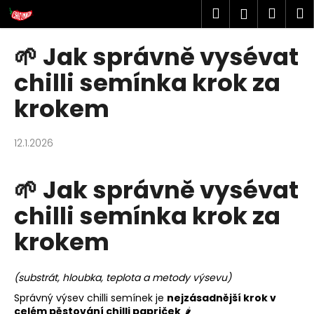
K
Přejít
Hledat
Náku
M
Přihlášen
na
o
obsah
Zpět
Zpět
košík
š
🌱 Jak správně vysévat
í
chilli semínka krok za
k
C
krokem
o
p
12.1.2026
o
t
🌱 Jak správně vysévat
ř
e
chilli semínka krok za
b
krokem
u
j
e
(substrát, hloubka, teplota a metody výsevu)
t
Správný výsev chilli semínek je
nejzásadnější krok v
celém pěstování chilli papriček
🌶️