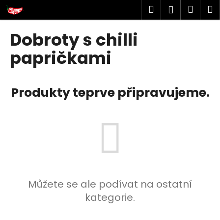
K
Přejít
Hledat
Náku
M
Přihlášen
na
o
obsah
Zpět
Zpět
košík
š
Dobroty s chilli
í
papričkami
k
C
o
p
Produkty teprve připravujeme.
o
t
ř
e
b
u
j
Můžete se ale podívat na ostatní
e
kategorie.
t