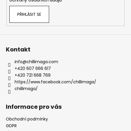
r
u
č
PŘIHLÁSIT SE
u
j
e
m
e
Kontakt
info
@
chillimaga.com
ŠKVARKULÁDA
S
+420 607 666 617
CHILLI
+420 721 668 769
195
https://www.facebook.com/chillimaga/
Kč
chillimaga/
Informace pro vás
Obchodní podmínky
GDPR