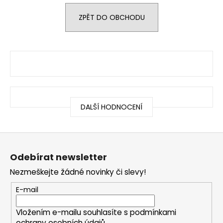
e
n
ZPĚT DO OBCHODU
a
j
í
t
?
DALŠÍ HODNOCENÍ
Z
HLEDAT
á
Odebírat newsletter
p
Nezmeškejte žádné novinky či slevy!
a
D
t
E-mail
o
p
í
o
Vložením e-mailu souhlasíte s
podmínkami
ochrany osobních údajů