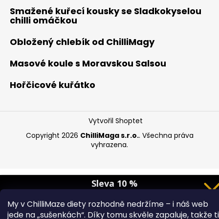
Smažené kuřecí kousky se Sladkokyselou
chilli omáčkou
Obložený chlebík od ChilliMagy
Masové koule s Moravskou Salsou
Hořčicové kuřátko
Vytvořil Shoptet
Copyright 2026
ChilliMaga s.r.o.
. Všechna práva
vyhrazena.
Sleva 10 %
Přihlas se o slevu.
My v ChilliMaze diety rozhodně nedržíme – i náš web
Zadej svůj e-mail
jede na „sušenkách“. Díky tomu skvěle zapaluje, takže ti
a 10% sleva na
první nákup je tvoje.