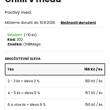
e
je
0,0
n
z
Poctivý med.
a
5
hvězdiček.
j
Můžeme doručit do:
10.8.2026
Možnosti doručení
í
t
Skladem
(>10 ks)
Kód:
302
?
Značka:
ChilliMaga
MNOŽSTEVNÍ SLEVA
HLEDAT
1 ks
165 Kč
/ ks
2 - 3 ks = sleva 3 %
160 Kč
/ ks
D
4 - 5 ks = sleva 5 %
157 Kč
/ ks
o
p
o
6 a více ks = sleva 9 %
150 Kč
/ ks