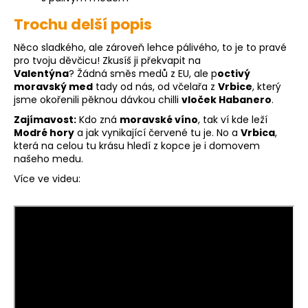
Trochu delší popis
Něco sladkého, ale zároveň lehce pálivého, to je to pravé
pro tvoju děvčicu! Zkusíš ji překvapit na
Valentýna
?
Žádná směs medů z EU, ale p
octivý
moravský med
tady od nás, od včelařa z
Vrbice
, který
jsme okořenili pěknou dávkou chilli
vloček Habanero
.
Zajímavost:
Kdo zná
moravské víno
, tak ví kde leží
Modré hory
a jak vynikající červené tu je. No a
Vrbica
,
která na celou tu krásu hledí z kopce je i domovem
našeho medu.
Více ve videu: