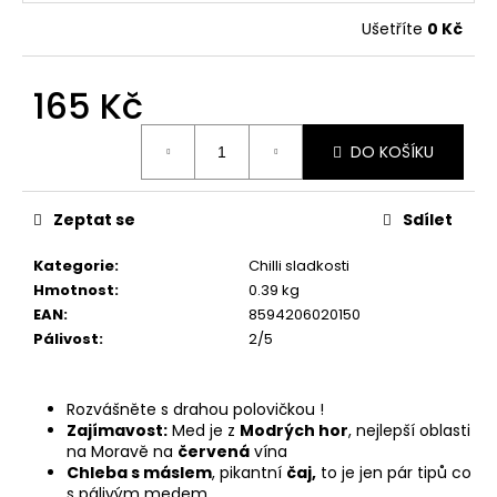
r
u
Ušetříte
0 Kč
č
u
165 Kč
j
e
Měrná
m
DO KOŠÍKU
cena:
e
Zeptat se
Sdílet
DÁRKOVÝ
SET
Kategorie
:
Chilli sladkosti
CHILLI
Hmotnost
:
0.39 kg
PRODUKTŮ
EAN
:
8594206020150
1
Pálivost
:
2/5
095
Kč
Původně:
1
Rozvášněte s drahou polovičkou !
200
Zajímavost:
Med je z
Modrých hor
, nejlepší oblasti
Kč
na Moravě na
červená
vína
Chleba s máslem
, pikantní
čaj,
to je jen pár tipů co
s pálivým medem