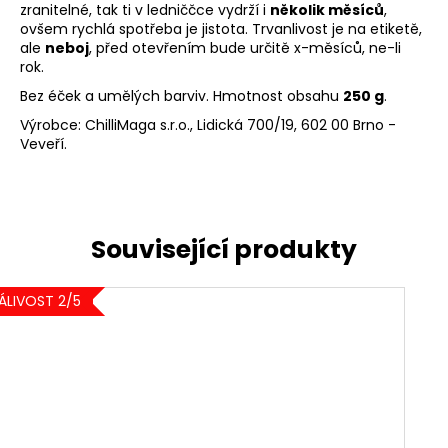
zranitelné, tak ti v ledniččce vydrží i
několik měsíců
,
ovšem rychlá spotřeba je jistota. Trvanlivost je na etiketě,
ale
neboj
, před otevřením bude určitě x-měsíců, ne-li
rok.
Bez éček a umělých barviv. Hmotnost obsahu
250 g
.
Výrobce: ChilliMaga s.r.o., Lidická 700/19, 602 00 Brno -
Veveří.
ÁLIVOST 2/5