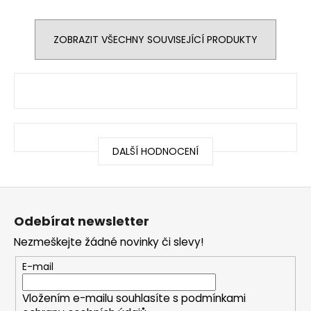
ZOBRAZIT VŠECHNY SOUVISEJÍCÍ PRODUKTY
DALŠÍ HODNOCENÍ
Z
á
Odebírat newsletter
p
Nezmeškejte žádné novinky či slevy!
a
t
E-mail
í
Vložením e-mailu souhlasíte s
podmínkami