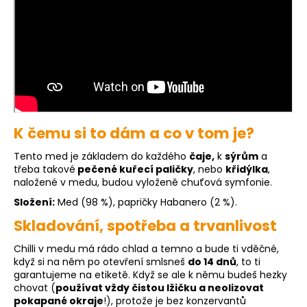
K čemu si to dám a co v tom je?
Tento med je základem do každého
čaje,
k
sýrům
a
třeba takové
pečené kuřecí paličky
, nebo
křidýlka
,
naložené v medu, budou vyloženě chuťová symfonie.
Složení:
Med (98 %), papričky Habanero (2 %).
Skladování, spotřeba a trvanlivost
Chilli v medu má rádo chlad a temno a bude ti vděčné,
když si na něm po otevření smlsneš
do 14 dnů
, to ti
garantujeme na etiketě. Když se ale k němu budeš hezky
chovat (
používat vždy čistou lžičku a neolizovat
pokapané okraje
!), protože je bez konzervantů