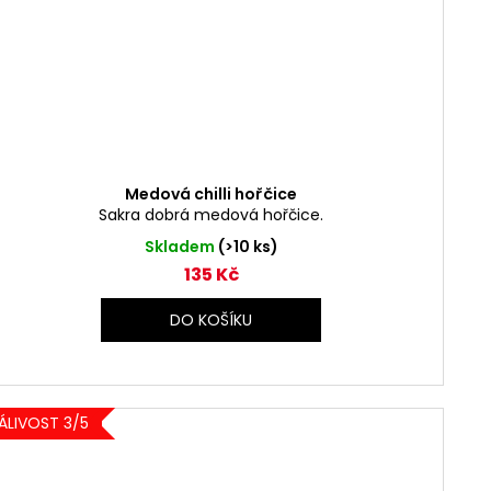
Medová chilli hořčice
Sakra dobrá medová hořčice.
Skladem
(>10 ks)
135 Kč
DO KOŠÍKU
ÁLIVOST 3/5